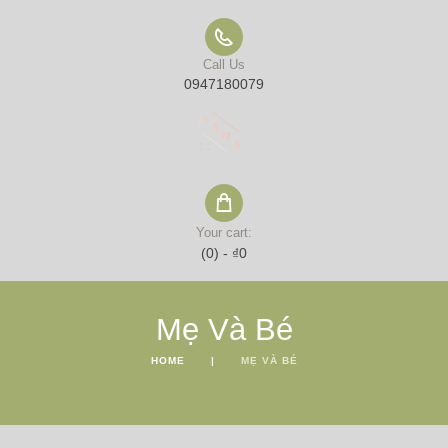
Call Us
0947180079
Your cart:
(0)
-
₫0
Mẹ Và Bé
HOME
MẸ VÀ BÉ