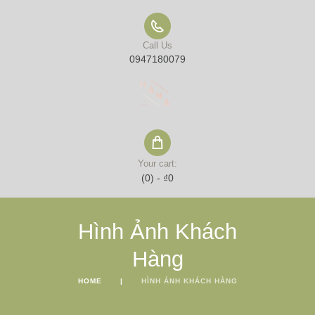
Call Us
0947180079
Your cart:
(0)
-
₫0
Hình Ảnh Khách
Hàng
HOME
HÌNH ẢNH KHÁCH HÀNG