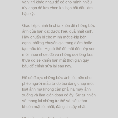
và vị trí khác nhau để có cho mình nhiều
tùy chọn để lựa chọn khi bạn bắt đầu làm
hậu kỳ.
Giao tiếp chính là chìa khóa để những bức
ảnh của bạn đạt được hiệu quả nhất định.
Hãy chuẩn bị cho mình một e-kip bên
cạnh, những chuyên gia trang điểm hoặc
tạo mẫu tóc. Họ có thể để mắt đến lớp son
môi nhòe nhoẹt đó và những sợi lông lưa
thưa đó sẽ khiến bạn mất thời gian quý
báu để chỉnh sửa lại sau này.
Để có được những bức ảnh tốt, nên cho
phép người mẫu tự do tạo dáng chụp một
loạt ảnh mà không cần phải hạ máy ảnh
xuống và làm gián đoạn cô ấy. Sự tự nhiên
sẽ mang lại những tư thế và biểu cảm
khuôn mặt tốt nhất, đáng tin cậy nhất.