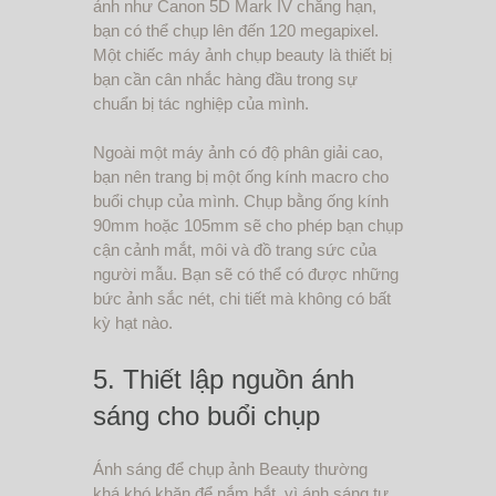
ảnh như Canon 5D Mark IV chẳng hạn,
bạn có thể chụp lên đến 120 megapixel.
Một chiếc máy ảnh chụp beauty là thiết bị
bạn cần cân nhắc hàng đầu trong sự
chuẩn bị tác nghiệp của mình.
Ngoài một máy ảnh có độ phân giải cao,
bạn nên trang bị một ống kính macro cho
buổi chụp của mình. Chụp bằng ống kính
90mm hoặc 105mm sẽ cho phép bạn chụp
cận cảnh mắt, môi và đồ trang sức của
người mẫu. Bạn sẽ có thể có được những
bức ảnh sắc nét, chi tiết mà không có bất
kỳ hạt nào.
5. Thiết lập nguồn ánh
sáng cho buổi chụp
Ánh sáng để chụp ảnh Beauty thường
khá khó khăn để nắm bắt, vì ánh sáng tự