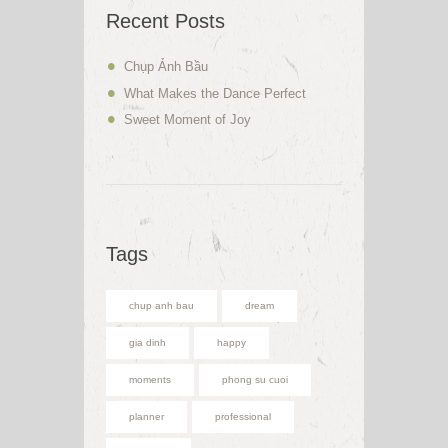
Recent Posts
Chụp Ảnh Bầu
What Makes the Dance Perfect
Sweet Moment of Joy
Tags
chup anh bau
dream
gia dinh
happy
moments
phong su cuoi
planner
professional